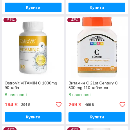
Купити
Купити
–51%
–43%
OstroVit VITAMIN C 1000mg
Витамин C 21st Century C
90 табл
500 mg 110 таблеток
В наявності
В наявності
194
269
₴
₴
394 ₴
469 ₴
Купити
Купити
–41%
–41%