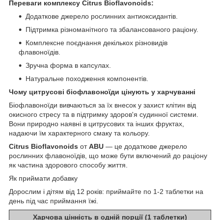
Переваги комплексу Citrus Bioflavonoids:
Додаткове джерело рослинних антиоксидантів.
Підтримка різноманітного та збалансованого раціону.
Комплексне поєднання декількох різновидів
флавоноїдів.
Зручна форма в капсулах.
Натуральне походження компонентів.
Чому цитрусові біофлавоноїди цінують у харчуванні
Біофлавоноїди вивчаються за їх внесок у захист клітин від
окисного стресу та в підтримку здоров'я судинної системи.
Вони природно наявні в цитрусових та інших фруктах,
надаючи їм характерного смаку та кольору.
Citrus Bioflavonoids
от
ABU
— це додаткове джерело
рослинних флавоноїдів, що може бути включений до раціону
як частина здорового способу життя.
Як приймати добавку
Дорослим і дітям від 12 років: приймайте по 1-2 таблетки на
день під час приймання їжі.
Харчова цінність в одній порції (1 таблетки)