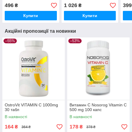
496
1 026
399
₴
₴
Купити
Купити
Акційні пропозиції та новинки
–55%
–53%
OstroVit VITAMIN C 1000mg
Витамин C Nosorog Vitamin C
30 табл
500 mg 100 капс
В наявності
В наявності
164
178
₴
₴
364 ₴
378 ₴