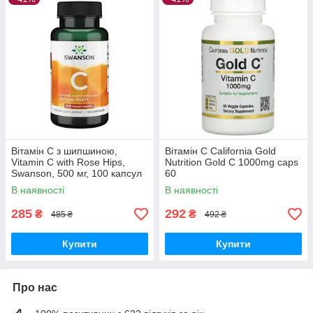
Вітамін С з шипшиною,
Вітамін C California Gold
Vitamin C with Rose Hips,
Nutrition Gold C 1000mg caps
Swanson, 500 мг, 100 капсул
60
В наявності
В наявності
285
292
₴
₴
485 ₴
492 ₴
Купити
Купити
Про нас