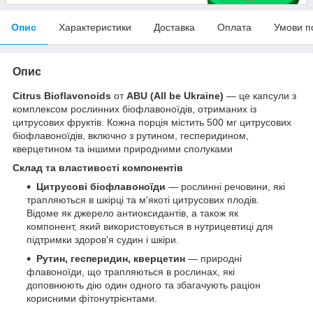
Опис
Характеристики
Доставка
Оплата
Умови п
Опис
Citrus Bioflavonoids
от
ABU (All be Ukraine)
— це капсули з
комплексом рослинних біофлавоноїдів, отриманих із
цитрусових фруктів. Кожна порція містить 500 мг цитрусових
біофлавоноїдів, включно з рутином, гесперидином,
кверцетином та іншими природними сполуками
Склад та властивості компонентів
Цитрусові біофлавоноїди
— рослинні речовини, які
трапляються в шкірці та м'якоті цитрусових плодів.
Відоме як джерело антиоксидантів, а також як
компонент, який використовується в нутрицевтиці для
підтримки здоров'я судин і шкіри.
Рутин, гесперидин, кверцетин
— природні
флавоноїди, що трапляються в рослинах, які
доповнюють дію один одного та збагачують раціон
корисними фітонутрієнтами.