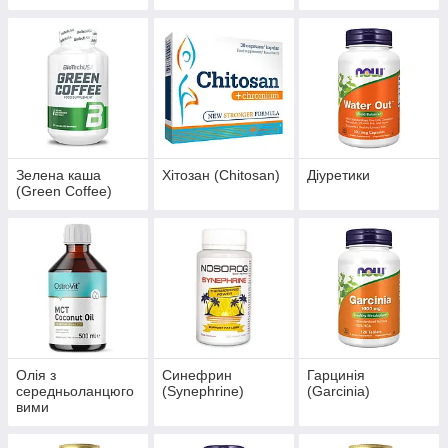
Зелена каша
Хітозан (Chitosan)
Діуретики
(Green Coffee)
Олія з
Синефрин
Гарцинія
середньоланцюго
(Synephrine)
(Garcinia)
вими
тригліцеридами
(MCT)