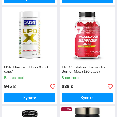
USN Phedracut Lipo X (80
TREC nutrition Thermo Fat
caps)
Burner Max (120 caps)
В наявності
В наявності
945
638
₴
₴
Купити
Купити
–19%