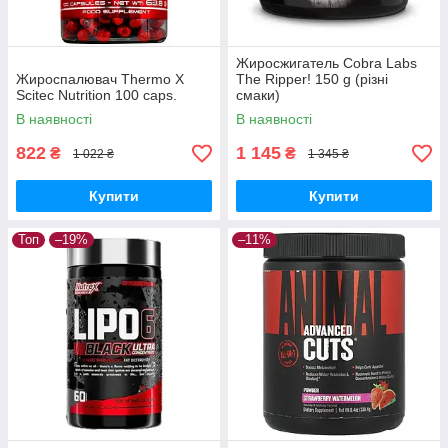
Жиросжигатель Cobra Labs
Жироспалювач Thermo X
The Ripper! 150 g (різні
Scitec Nutrition 100 caps.
смаки)
В наявності
В наявності
822
1 145
₴
₴
1 022 ₴
1 345 ₴
Купити
Купити
Топ
–19%
–11%