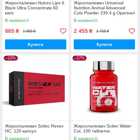
Жироспалювач Nutrex Lipo 6
Жіроспалювач Universal
Black Ultra Concentrate 60
Nutrition Animal Advanced
капс
Cuts Powder 239.4 g Оригінал
США!
В наявності
В наявності
865
2 455
₴
₴
1 065 ₴
2 755 ₴
Купити
Купити
–13%
–17%
Жироспалювач Scitec Revex
Жироспалювач Scitec Water
HC, 120 капсул
Cut, 100 таблеток
В наявності
В наявності