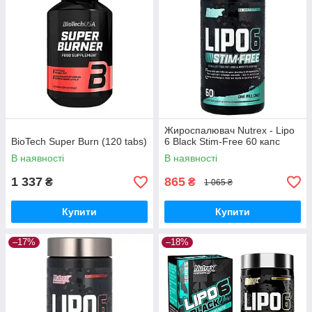
Жироспалювач Nutrex - Lipo
BioTech Super Burn (120 tabs)
6 Black Stim-Free 60 капс
В наявності
В наявності
1 337
865
₴
₴
1 065 ₴
Купити
Купити
–17%
–18%