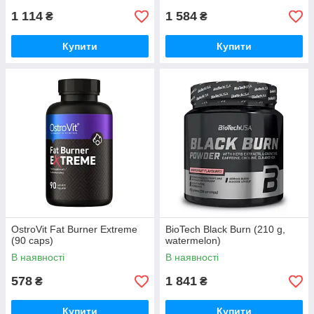
1 114
1 584
₴
₴
Купити
Купити
OstroVit Fat Burner Extreme
BioTech Black Burn (210 g,
(90 caps)
watermelon)
В наявності
В наявності
578
1 841
₴
₴
Купити
Купити