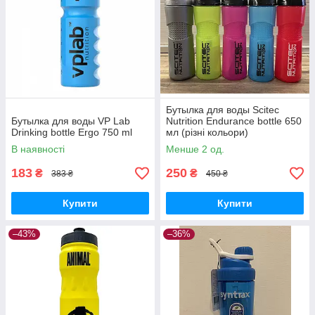
Бутылка для воды Scitec
Бутылка для воды VP Lab
Nutrition Endurance bottle 650
Drinking bottle Ergo 750 ml
мл (різні кольори)
В наявності
Менше 2 од.
183
250
₴
₴
383 ₴
450 ₴
Купити
Купити
–43%
–36%