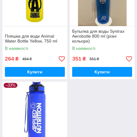
Бутылка для воды Syntrax
Пляшка для води Animal
Aerobotle 800 ml (різні
Water Bottle Yellow, 750 ml
кольори)
В наявності
В наявності
264
351
₴
₴
464 ₴
551 ₴
Купити
Купити
–33%