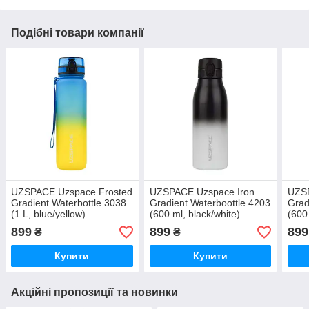
Подібні товари компанії
UZSPACE Uzspace Frosted
UZSPACE Uzspace Iron
UZSP
Gradient Waterbottle 3038
Gradient Waterboottle 4203
Grad
(1 L, blue/yellow)
(600 ml, black/white)
(600
899
899
899
₴
₴
Купити
Купити
Акційні пропозиції та новинки