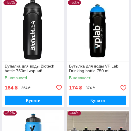
–55%
–53%
Бутылка для воды Biotech
Бутылка для воды VP Lab
bottle 750ml чорний
Drinking bottle 750 ml
В наявності
В наявності
164
174
₴
₴
364 ₴
374 ₴
Купити
Купити
–52%
–44%