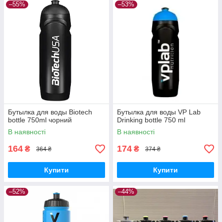
–55%
–53%
Бутылка для воды Biotech
Бутылка для воды VP Lab
bottle 750ml чорний
Drinking bottle 750 ml
В наявності
В наявності
164
174
₴
₴
364 ₴
374 ₴
Купити
Купити
–52%
–44%