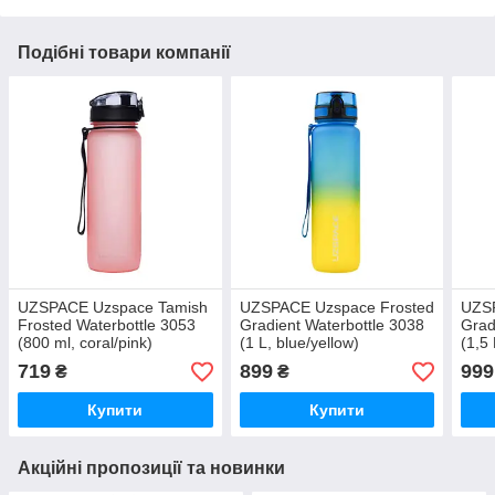
Подібні товари компанії
UZSPACE Uzspace Tamish
UZSPACE Uzspace Frosted
UZSP
Frosted Waterbottle 3053
Gradient Waterbottle 3038
Grad
(800 ml, coral/pink)
(1 L, blue/yellow)
(1,5 
719
899
999
₴
₴
Купити
Купити
Акційні пропозиції та новинки