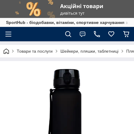
SportHub - біодобавки, вітаміни, спортивне харчування за
Товари та послуги
Шейкери, пляшки, таблетниці
Пля