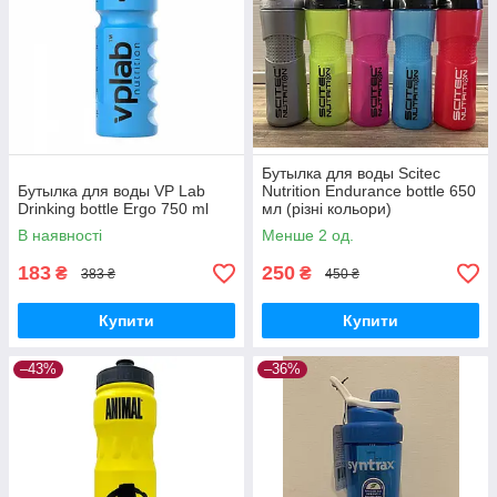
Бутылка для воды Scitec
Бутылка для воды VP Lab
Nutrition Endurance bottle 650
Drinking bottle Ergo 750 ml
мл (різні кольори)
В наявності
Менше 2 од.
183
250
₴
₴
383 ₴
450 ₴
Купити
Купити
–43%
–36%