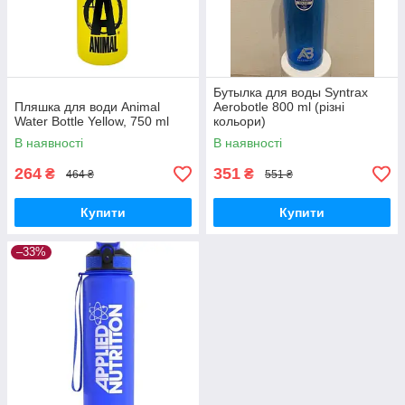
Бутылка для воды Syntrax
Пляшка для води Animal
Aerobotle 800 ml (різні
Water Bottle Yellow, 750 ml
кольори)
В наявності
В наявності
264
351
₴
₴
464 ₴
551 ₴
Купити
Купити
–33%