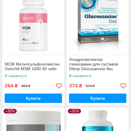
Хондропротектор
МСМ Метилсульфонілметан
глюкозамин для суставов
OstroVit MSM 1000 90 табл
Olimp Glucosamine flex
60капс
В наявності
В наявності
264
374
₴
₴
464 ₴
574 ₴
Купити
Купити
–32%
–31%