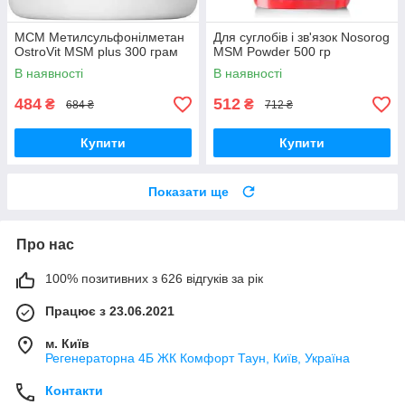
МСМ Метилсульфонілметан
Для суглобів і зв'язок Nosorog
OstroVit MSM plus 300 грам
MSM Powder 500 гр
В наявності
В наявності
484
512
₴
₴
684 ₴
712 ₴
Купити
Купити
Показати ще
Про нас
100% позитивних з 626 відгуків за рік
Працює з 23.06.2021
м. Київ
Регенераторна 4Б ЖК Комфорт Таун, Київ, Україна
Контакти