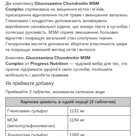
Дія комплексу
Glucosamine Chondroitin MSM
Complex
спрямована на зміцнення кісток і м'язів,
прискорення відновлення після травм і зменшення запалень.
Глюкозамін і хондроїтин допомагають активізувати
вироблення синовіальної рідини, що знижує тертя в суглобах і
полегшує рухливість. MSM сприяє зменшенню больових
відчуттів і покращує загальний стан сполучних тканин.
Гіалуронова кислота допомагає зберігати еластичність шкіри
та покращує зовнішній вигляд нігтів і волосся.
Комплекс
Glucosamine Chondroitin MSM
Complex
от
Progress Nutrition
— чудовий вибір для тих, хто
прагне підтримати здоров'я своїх суглобів, поліпшити
мобільність і запобігти травмам.
Як приймати добавку
Приймайте 3 таблетки, запиваючи склянкою води.
Харчова цінність в одній порції (3 таблетки)
Глюкозамін сульфат
1131 мг
МСМ
1194 мг
(метилсульфонілметан)
Хондроїтин сульфат
1080 мг