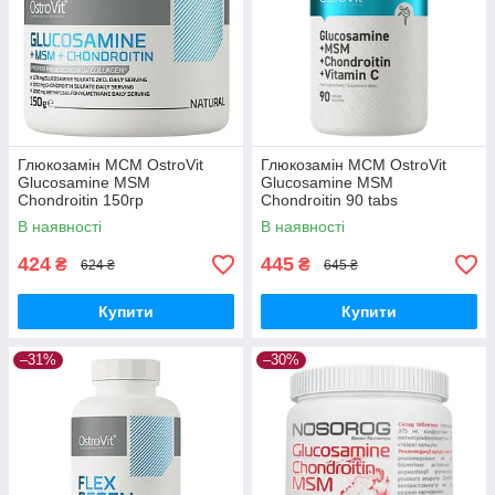
Глюкозамін МСМ OstroVit
Глюкозамін МСМ OstroVit
Glucosamine MSM
Glucosamine MSM
Chondroitin 150гр
Chondroitin 90 tabs
В наявності
В наявності
424
445
₴
₴
624 ₴
645 ₴
Купити
Купити
–31%
–30%