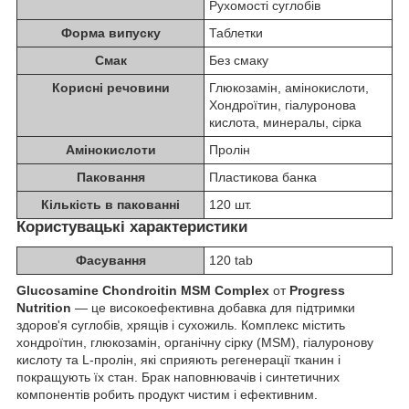
Рухомості суглобів
Форма випуску
Таблетки
Смак
Без смаку
Корисні речовини
Глюкозамін
,
амінокислоти
,
Хондроїтин
,
гіалуронова
кислота
,
минералы
,
сірка
Амінокислоти
Пролін
Паковання
Пластикова банка
Кількість в пакованні
120 шт.
Користувацькі характеристики
Фасування
120 tab
Glucosamine Chondroitin MSM Complex
от
Progress
Nutrition
— це високоефективна добавка для підтримки
здоров'я суглобів, хрящів і сухожиль. Комплекс містить
хондроїтин, глюкозамін, органічну сірку (MSM), гіалуронову
кислоту та L-пролін, які сприяють регенерації тканин і
покращують їх стан. Брак наповнювачів і синтетичних
компонентів робить продукт чистим і ефективним.