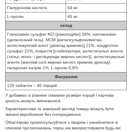
Гіалуронова кислота
54 мг
L-пролін
45 мг
склад
Глюкозамін сульфат KCl (ракоподібні) 26%, наповнювач
(целюлозний гель), МСМ [метилсульфонілметан,
антистежуючий агент (діоксид кремнію)] 21%, хондроїтин
сульфат 21%, покриття [стабілізатори, антистегальні агенти
(тальк, моно- і дигліцериди жирних кислот)], антистегувальні
агенти (магнієві солі жирних кислот, кремнію діоксид),
гіалуронат натрію 1%, L-пролін 0,8%.
Фасування
120 таблеток – 40 порций.
У добавках із різними смаками розміри порцій і харчова
цінність можуть змінюватися.
Характеристики та зовнішній вигляд товару можуть бути
змінені виробником без попередження.
Обов'язково проконсультуйтеся з лікарем і ознайомтеся зі
списком протипоказань, перш ніж використовувати будь-які