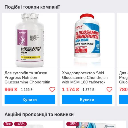
Подібні товари компанії
Для суглобів та зв'язок
Хондропротектор SAN
Для 
Progress Nutrition
Glucosamine Chondroitin
Prog
Glucosamine Chondroitin
with MSM 180 таблеток
Gluc
MSM Complex + Hyaluronic
MSM 
966
1 174
780
₴
₴
1 166 ₴
1 374 ₴
Acid 120 таблеток
Acid
Купити
Купити
Акційні пропозиції та новинки
Топ
–43%
–35%