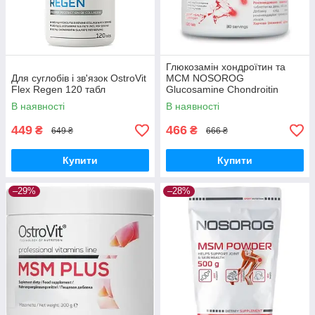
Глюкозамін хондроїтин та
Для суглобів і зв'язок OstroVit
МСМ NOSOROG
Flex Regen 120 табл
Glucosamine Chondroitin
MSM 120 tab
В наявності
В наявності
449
466
₴
₴
649 ₴
666 ₴
Купити
Купити
–29%
–28%