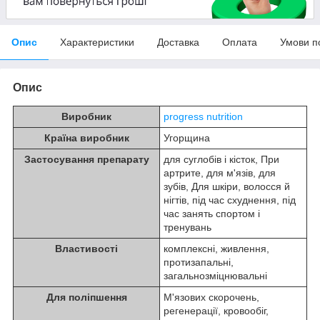
Опис
Характеристики
Доставка
Оплата
Умови п
Опис
Виробник
progress nutrition
Країна виробник
Угорщина
Застосування препарату
для суглобів і кісток
,
При
артрите
,
для м'язів
,
для
зубів
,
Для шкіри, волосся й
нігтів
,
під час схуднення
,
під
час занять спортом і
тренувань
Властивості
комплексні
,
живлення
,
протизапальні
,
загальнозміцнювальні
Для поліпшення
М'язових скорочень
,
регенерації
,
кровообіг
,