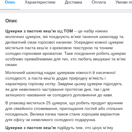
Опис
Характеристики
Доставка
Оплата
Умови п
Опис
Цукерки з пастою кеш’ю
від
TOM
– це набір ніжних
молочних цукерок, які поєднують м’яке танення шоколаду та
делікатний смак горіхової начинки. Усередині кожної цукерки
міститься паста кеш’ю з кремовою текстурою та тонким
солодко-горіховим ароматом. Таке поєднання робить цукерки
особливо привабливими для тих, хто любить вишукані та м’які
смаки.
Молочний шоколад надає цукеркам ніжності й насиченої
солодкості, а паста кеш’ю додає природну м’якість і
характерну горіхову нотку. Завдяки цьому цукерки підходять
як для невеликого частування протягом дня, так і для
затишного чаювання чи солодкого доповнення до кави.
В упаковці міститься 25 цукерок, що робить продукт зручним
для сімейного споживання, пригощання гостей або спільних
посиденьок. Велика пачка також стане хорошим варіантом
для офісу чи невеликого солодкого подарунка.
Цукерки з пастою кеш’ю
підійдуть тим, хто цінує м’яку