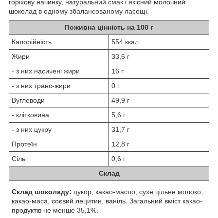
горіхову начинку, натуральний смак і якісний молочний
шоколад в одному збалансованому ласощі.
Поживна цінність на 100 г
Калорійність
554 ккал
Жири
33,6 г
- з них насичені жири
16 г
- з них транс-жири
0 г
Вуглеводи
49,9 г
- клітковина
5,6 г
- з них цукру
31,7 г
Протеїн
12,8 г
Сіль
0,6 г
Склад
Склад шоколаду:
цукор, какао-масло, сухе цільне молоко,
какао-маса, соєвий лецитин, ваніль. Загальний вміст какао-
продуктів не менше 35,1%.