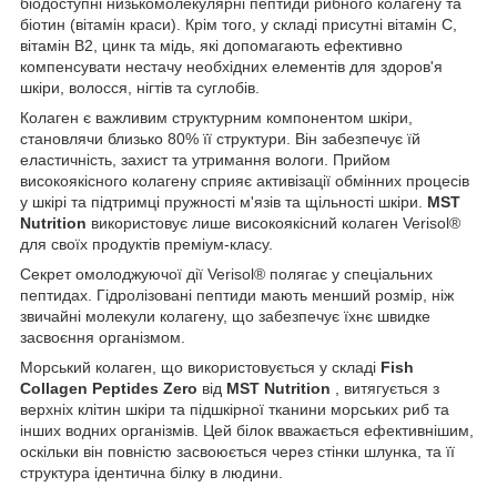
біодоступні низькомолекулярні пептиди рибного колагену та
біотин (вітамін краси). Крім того, у складі присутні вітамін С,
вітамін В2, цинк та мідь, які допомагають ефективно
компенсувати нестачу необхідних елементів для здоров'я
шкіри, волосся, нігтів та суглобів.
Колаген є важливим структурним компонентом шкіри,
становлячи близько 80% її структури. Він забезпечує їй
еластичність, захист та утримання вологи. Прийом
високоякісного колагену сприяє активізації обмінних процесів
у шкірі та підтримці пружності м'язів та щільності шкіри.
MST
Nutrition
використовує лише високоякісний колаген Verisol®
для своїх продуктів преміум-класу.
Секрет омолоджуючої дії Verisol® полягає у спеціальних
пептидах. Гідролізовані пептиди мають менший розмір, ніж
звичайні молекули колагену, що забезпечує їхнє швидке
засвоєння організмом.
Морський колаген, що використовується у складі
Fish
Collagen Peptides Zero
від
MST Nutrition
, витягується з
верхніх клітин шкіри та підшкірної тканини морських риб та
інших водних організмів. Цей білок вважається ефективнішим,
оскільки він повністю засвоюється через стінки шлунка, та її
структура ідентична білку в людини.