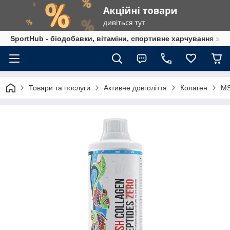
SportHub - біодобавки, вітаміни, спортивне харчування за
Товари та послуги
Активне довголіття
Колаген
MS