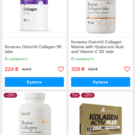
Колаген OstroVit Collagen
Колаген OstroVit Collagen 90
Marine with Hyaluronic Acid
tabs
and Vitamin C 90 табл
В наявності
В наявності
224
329
₴
₴
424 ₴
529 ₴
Купити
Купити
–29%
Топ
–28%