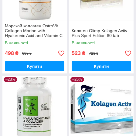
Морской коллаген OstroVit
Collagen Marine with
Колаген Olimp Kolagen Activ
Hyaluronic Acid and Vitamin C
Plus Sport Edition 80 tab
120 капсул
В наявності
В наявності
498
523
₴
₴
698 ₴
723 ₴
Купити
Купити
–28%
–25%