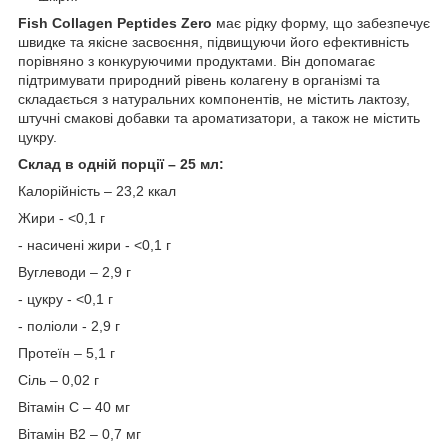
Fish Collagen Peptides Zero
має рідку форму, що забезпечує
швидке та якісне засвоєння, підвищуючи його ефективність
порівняно з конкуруючими продуктами. Він допомагає
підтримувати природний рівень колагену в організмі та
складається з натуральних компонентів, не містить лактозу,
штучні смакові добавки та ароматизатори, а також не містить
цукру.
Склад в одній порції – 25 мл:
Калорійність – 23,2 ккал
Жири - <0,1 г
- насичені жири - <0,1 г
Вуглеводи – 2,9 г
- цукру - <0,1 г
- поліоли - 2,9 г
Протеїн – 5,1 г
Сіль – 0,02 г
Вітамін С – 40 мг
Вітамін В2 – 0,7 мг