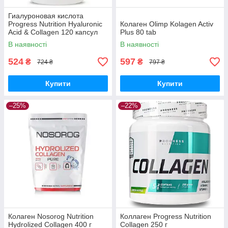
Гиалуроновая кислота
Progress Nutrition Hyaluronic
Колаген Olimp Kolagen Activ
Acid & Collagen 120 капсул
Plus 80 tab
В наявності
В наявності
524
597
₴
₴
724 ₴
797 ₴
Купити
Купити
–25%
–22%
Колаген Nosorog Nutrition
Коллаген Progress Nutrition
Hydrolized Collagen 400 г
Collagen 250 г