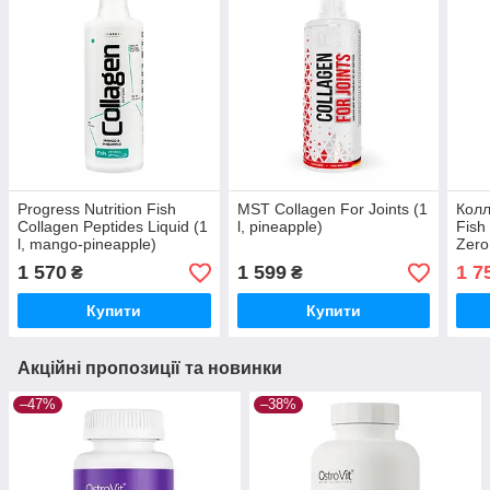
Progress Nutrition Fish
MST Collagen For Joints (1
Колл
Collagen Peptides Liquid (1
l, pineapple)
Fish
l, mango-pineapple)
Zero
1 570
1 599
1 7
₴
₴
Купити
Купити
Акційні пропозиції та новинки
–47%
–38%