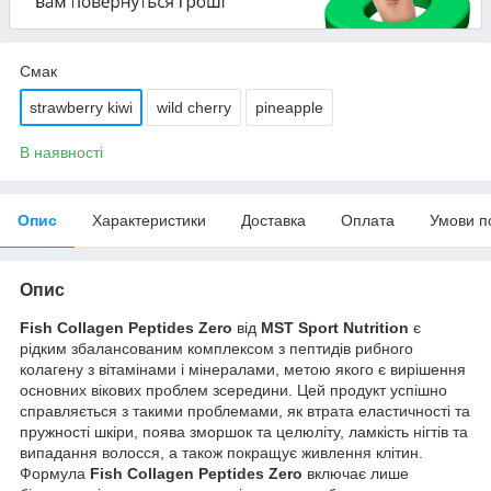
Смак
strawberry kiwi
wild cherry
pineapple
В наявності
Опис
Характеристики
Доставка
Оплата
Умови п
Опис
Fish Collagen Peptides Zero
від
MST Sport Nutrition
є
рідким збалансованим комплексом з пептидів рибного
колагену з вітамінами і мінералами, метою якого є вирішення
основних вікових проблем зсередини. Цей продукт успішно
справляється з такими проблемами, як втрата еластичності та
пружності шкіри, поява зморшок та целюліту, ламкість нігтів та
випадання волосся, а також покращує живлення клітин.
Формула
Fish Collagen Peptides Zero
включає лише