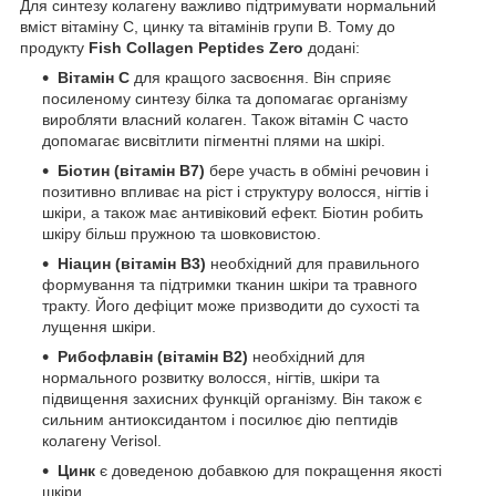
Для синтезу колагену важливо підтримувати нормальний
вміст вітаміну С, цинку та вітамінів групи B. Тому до
продукту
Fish Collagen Peptides Zero
додані:
Вітамін С
для кращого засвоєння. Він сприяє
посиленому синтезу білка та допомагає організму
виробляти власний колаген. Також вітамін С часто
допомагає висвітлити пігментні плями на шкірі.
Біотин (вітамін B7)
бере участь в обміні речовин і
позитивно впливає на ріст і структуру волосся, нігтів і
шкіри, а також має антивіковий ефект. Біотин робить
шкіру більш пружною та шовковистою.
Ніацин (вітамін B3)
необхідний для правильного
формування та підтримки тканин шкіри та травного
тракту. Його дефіцит може призводити до сухості та
лущення шкіри.
Рибофлавін (вітамін B2)
необхідний для
нормального розвитку волосся, нігтів, шкіри та
підвищення захисних функцій організму. Він також є
сильним антиоксидантом і посилює дію пептидів
колагену Verisol.
Цинк
є доведеною добавкою для покращення якості
шкіри.