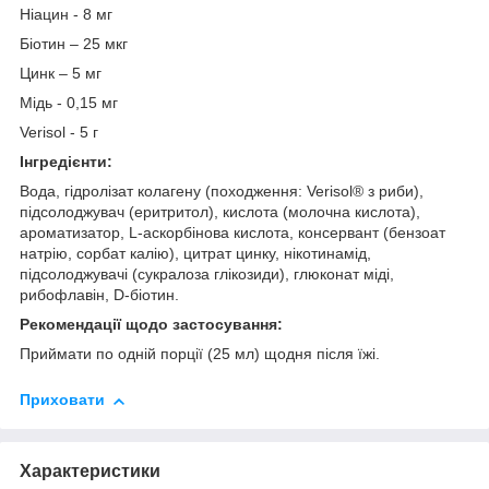
Ніацин - 8 мг
Біотин – 25 мкг
Цинк – 5 мг
Мідь - 0,15 мг
Verisol - 5 г
Інгредієнти:
Вода, гідролізат колагену (походження: Verisol® з риби),
підсолоджувач (еритритол), кислота (молочна кислота),
ароматизатор, L-аскорбінова кислота, консервант (бензоат
натрію, сорбат калію), цитрат цинку, нікотинамід,
підсолоджувачі (сукралоза глікозиди), глюконат міді,
рибофлавін, D-біотин.
Рекомендації щодо застосування:
Приймати по одній порції (25 мл) щодня після їжі.
Приховати
Характеристики