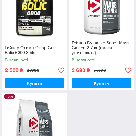
Гейнер Dymatize Super Mass
Гейнер Олимп Olimp Gain
Gainer, 2.7 кг (смаки
Bolic 6000 3.5kg
уточнювати)
В наявності
В наявності
2 508
2 690
₴
₴
2 708 ₴
2 890 ₴
Купити
Купити
–5%