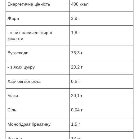
Енергетична цінність
400 ккал
Жири
2,9 г
- з них насичені жирні
1,8 г
кислоти
Вуглеводи
73,3 г
- з яких цукру
29,2 г
Харчові волокна
0,5 г
Білки
20,1 г
Сіль
0,04 г
Моногідрат Креатину
1,5 г
Вітамін
12 мг