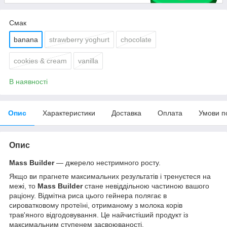
Смак
banana
strawberry yoghurt
chocolate
cookies & cream
vanilla
В наявності
Опис
Характеристики
Доставка
Оплата
Умови п
Опис
Mass Builder
— джерело нестримного росту.
Якщо ви прагнете максимальних результатів і тренуєтеся на
межі, то
Mass Builder
стане невіддільною частиною вашого
раціону. Відмітна риса цього гейнера полягає в
сироватковому протеїні, отриманому з молока корів
трав'яного відгодовування. Це найчистіший продукт із
максимальним ступенем засвоюваності.