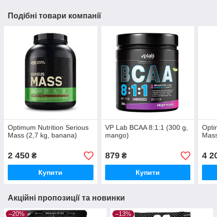
Подібні товари компанії
Optimum Nutrition Serious
VP Lab BCAA 8:1:1 (300 g,
Opti
Mass (2,7 kg, banana)
mango)
Mass
2 450
879
4 2
₴
₴
Купити
Купити
Акційні пропозиції та новинки
–20%
–13%