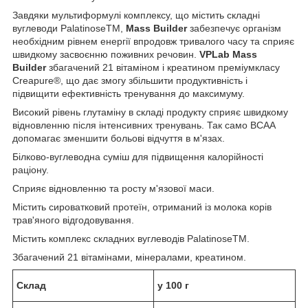
Завдяки мультиформулі комплексу, що містить складні
вуглеводи PalatinoseTM,
Mass Builder
забезпечує організм
необхідним рівнем енергії впродовж тривалого часу та сприяє
швидкому засвоєнню поживних речовин.
VPLab Mass
Builder
збагачений 21 вітаміном і креатином преміумкласу
Creapure®, що дає змогу збільшити продуктивність і
підвищити ефективність тренування до максимуму.
Високий рівень глутаміну в складі продукту сприяє швидкому
відновленню після інтенсивних тренувань. Так само BCAA
допомагає зменшити больові відчуття в м'язах.
Білково-вуглеводна суміш для підвищення калорійності
раціону.
Сприяє відновленню та росту м'язової маси.
Містить сироватковий протеїн, отриманий із молока корів
трав'яного відгодовування.
Містить комплекс складних вуглеводів PalatinoseTM.
Збагачений 21 вітамінами, мінералами, креатином.
Склад
у 100 г