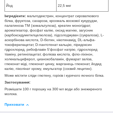
Йод
22,5 мкг
Інгредієнти:
мальтодекстрин, концентрат сироваткового
білка, фруктоза, сахароза, крохмаль воскової кукурудзи,
палатиноза TM (зомальтулоза), креатин моногідрат,
ароматизатор, фосфат калію, оксид магнію, загусник
(карбоксидуметилцелюлоза), підсолоджувач (сукралоза), L-
аскорбінова кислота, D-біотин, нікотинамід, DL-альфа-
токоферилацетат, D-пантотенат кальцію, піридоксин
гідрохлорид, рибофлавін 5'фосфат натрію, гідрохлорид
тіаміну, ретинілацетат, фолієва кислота, філо-ліхінон,
холекальциферол, цианокобаламін, фумарат заліза,
глюконат міді, глюконат цинку, марганець глюконат, йодид
калію, піколінат хрому, емульгатор (соєвий лецитин).
Може містити сліди глютену, горіхів і курячого яєчного білка.
Застосування:
Розмішати 100 г порошку на 300 мл води або знежиреного
молока.
Приховати