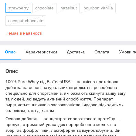
strawberry
chocolate
hazelnut
bourbon vanilla
coconut-chocolate
Немає в наявності
Опис
Характеристики
Доставка
Оплата
Умови п
Опис
100% Pure Whey від BioTechUSA — це якісна протеїнова
добавка на основі натуральних інгредієнтів, розроблена
спеціально для спортсменів, які бажають скинути зайву вагу
та людей, які ведуть активний спосіб життя. Препарат
вирізняється швидкою засвоюваністю і чудово підходить як
чоловікам, так і дівчатам.
Основа добавки — концентрат сироваткового протеїну —
продукт, отриманий унаслідок перероблення молока та
зберігає фосфоліпіди, лактоферин та імуноглобуліни. Він