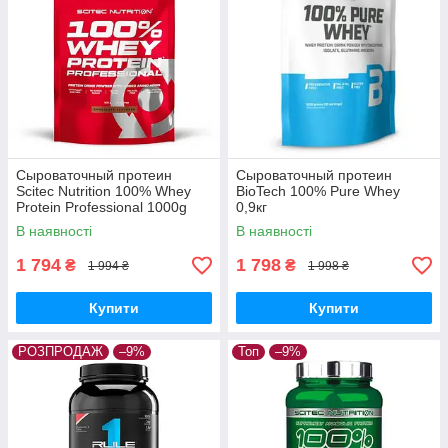
Сыроваточный протеин
Cыроваточный протеин
Scitec Nutrition 100% Whey
BioTech 100% Pure Whey
Protein Professional 1000g
0,9кг
В наявності
В наявності
1 794
1 798
₴
₴
1 994 ₴
1 998 ₴
Купити
Купити
РОЗПРОДАЖ
–9%
Топ
–9%