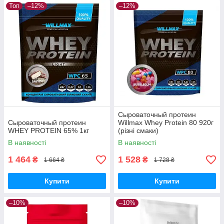
Топ
–12%
–12%
Сыроваточный протеин
Сыроваточный протеин
Willmax Whey Protein 80 920г
WHEY PROTEIN 65% 1кг
(різні смаки)
В наявності
В наявності
1 464
1 528
₴
₴
1 664 ₴
1 728 ₴
Купити
Купити
–10%
–10%