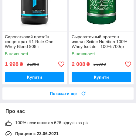
Сироватковий протеїн
Сыроваточный протеин
концентрат R1 Rule One
изолят Scitec Nutrition 100%
Whey Blend 908 г
Whey Isolate - 100% 700гр
В наявності
В наявності
1 998
2 008
₴
₴
2 198 ₴
2 208 ₴
Купити
Купити
Показати ще
Про нас
100% позитивних з 626 відгуків за рік
Працює з 23.06.2021