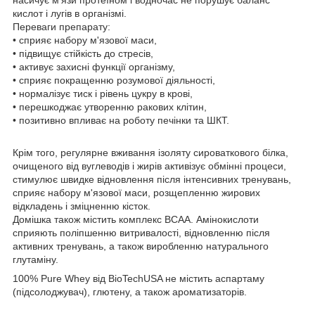
насичує м'язи протеїном і водночас не порушує баланс
кислот і лугів в організмі.
Переваги препарату:
• сприяє набору м'язової маси,
• підвищує стійкість до стресів,
• активує захисні функції організму,
• сприяє покращенню розумової діяльності,
• нормалізує тиск і рівень цукру в крові,
• перешкоджає утворенню ракових клітин,
• позитивно впливає на роботу печінки та ШКТ.
Крім того, регулярне вживання ізоляту сироваткового білка,
очищеного від вуглеводів і жирів активізує обмінні процеси,
стимулює швидке відновлення після інтенсивних тренувань,
сприяє набору м'язової маси, розщепленню жирових
відкладень і зміцненню кісток.
Домішка також містить комплекс ВСАА. Амінокислоти
сприяють поліпшенню витривалості, відновленню після
активних тренувань, а також виробленню натурального
глутаміну.
100% Pure Whey від BioTechUSA не містить аспартаму
(підсолоджувач), глютену, а також ароматизаторів.