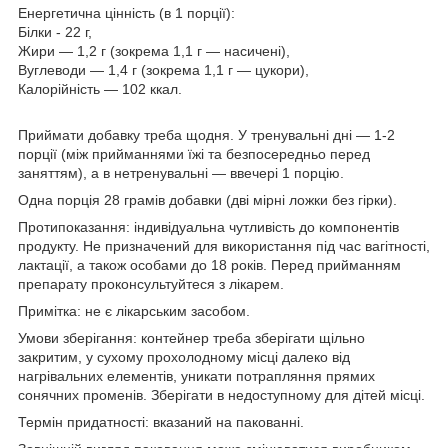
Енергетична цінність (в 1 порції):
Білки - 22 г,
Жири — 1,2 г (зокрема 1,1 г — насичені),
Вуглеводи — 1,4 г (зокрема 1,1 г — цукори),
Калорійність — 102 ккал.
Приймати добавку треба щодня. У тренувальні дні — 1-2
порції (між прийманнями їжі та безпосередньо перед
заняттям), а в нетренувальні — ввечері 1 порцію.
Одна порція 28 грамів добавки (дві мірні ложки без гірки).
Протипоказання: індивідуальна чутливість до компонентів
продукту. Не призначений для використання під час вагітності,
лактації, а також особами до 18 років. Перед прийманням
препарату проконсультуйтеся з лікарем.
Примітка: не є лікарським засобом.
Умови зберігання: контейнер треба зберігати щільно
закритим, у сухому прохолодному місці далеко від
нагрівальних елементів, уникати потрапляння прямих
сонячних променів. Зберігати в недоступному для дітей місці.
Термін придатності: вказаний на пакованні.