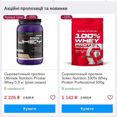
Акційні пропозиції та новинки
Краща Ціна
–15%
–15%
Сыроваточный протеин
Сыроваточный протеин
Ultimate Nutrition Prostar
Scitec Nutrition 100% Whey
Whey 0,9 кг (різні смаки)
Protein Professional 500g
В наявності
В наявності
2 226
1 143
₴
₴
2 626 ₴
1 343 ₴
Купити
Купити