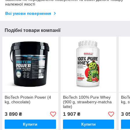
належної якості
Всі умови повернення
Подібні товари компанії
BioTech Protein Power (4
BioTech 100% Pure Whey
BioT
kg, chocolate)
(900 g, strawberry-matcha
kg, 
latte)
3 890
1 907
3 0
₴
₴
Купити
Купити