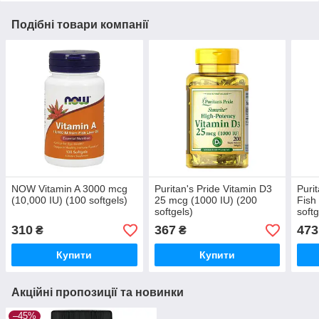
Подібні товари компанії
NOW Vitamin A 3000 mcg
Puritan's Pride Vitamin D3
Puri
(10,000 IU) (100 softgels)
25 mcg (1000 IU) (200
Fish
softgels)
softg
310
367
473
₴
₴
Купити
Купити
Акційні пропозиції та новинки
–45%