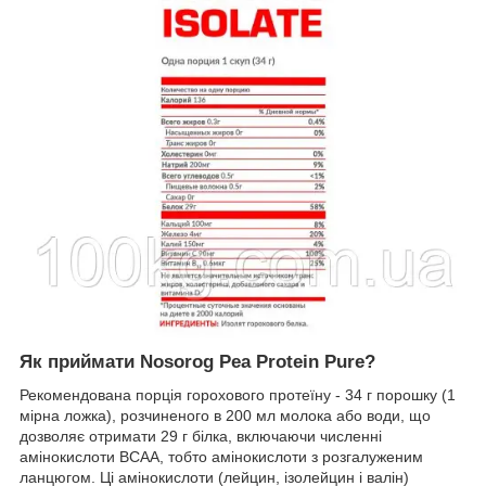
Як приймати Nosorog Pea Protein Pure?
Рекомендована порція горохового протеїну - 34 г порошку (1
мірна ложка), розчиненого в 200 мл молока або води, що
дозволяє отримати 29 г білка, включаючи численні
амінокислоти BCAA, тобто амінокислоти з розгалуженим
ланцюгом. Ці амінокислоти (лейцин, ізолейцин і валін)