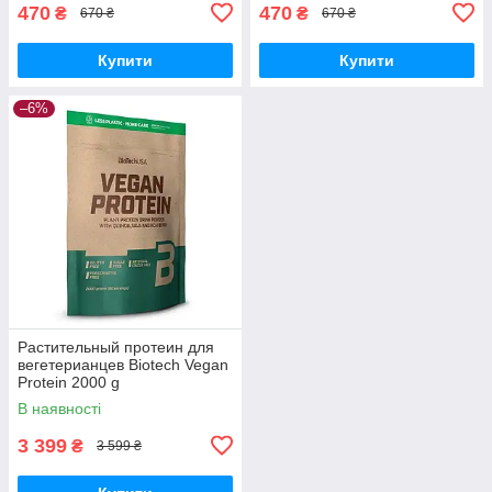
470
470
₴
₴
670 ₴
670 ₴
Купити
Купити
–6%
Растительный протеин для
вегетерианцев Biotech Vegan
Protein 2000 g
В наявності
3 399
₴
3 599 ₴