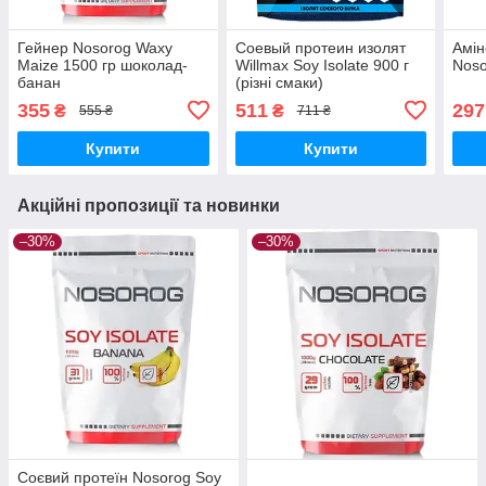
Гейнер Nosorog Waxy
Соевый протеин изолят
Амін
Maize 1500 гр шоколад-
Willmax Soy Isolate 900 г
Noso
банан
(різні смаки)
355
511
297
₴
₴
555 ₴
711 ₴
Купити
Купити
Акційні пропозиції та новинки
–30%
–30%
Соєвий протеїн Nosorog Soy