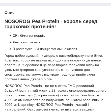
Опис
NOSOROG Pea Protein - король серед
горохових протеїнів!
29 г білка на порцію
Легко змішується
З розгалуженим ланцюгом амінокислот
Горох добре відомий як джерело високобіодоступного білка.
Крім того, горох не вважається одним із основних дієтичних
алергенів. У сукупності це перетворює гороховий білок на
ідеальне джерело харчування після тренування для
спортсменів, які можуть відчувати труднощі приймаючи
протеїн з інших джерел білка.
NOSOROG Pea Protein - це не містить ГМО рослинний
білковий ізолят, який містить 29 грама легкоперетравлюваного
білка. Кожен скуп (1 мірна ложка) зазвичай містять більше
4200 мг амінокислот з розгалуженим ланцюгом bcaaі більше
2000 мг L-аргініну. NOSOROG Pea Protein - чистий і
натуральний, без смакової і легко змішується з вашими