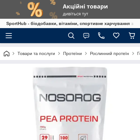
SportHub - біодобавки, вітаміни, спортивне харчування за
Товари та послуги
Протеїни
Рослинний протеїн
Г