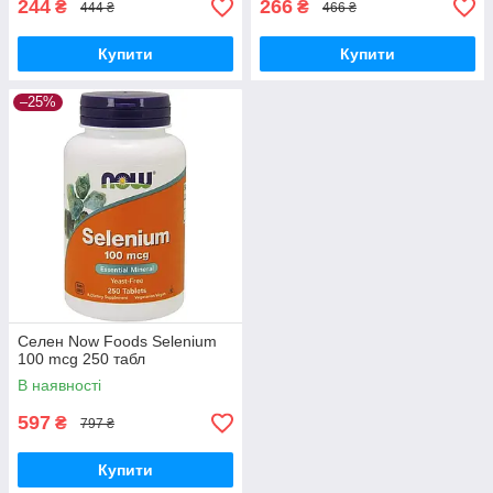
244
266
₴
₴
444 ₴
466 ₴
Купити
Купити
–25%
Селен Now Foods Selenium
100 mcg 250 табл
В наявності
597
₴
797 ₴
Купити