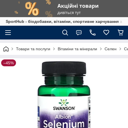
SportHub - біодобавки, вітаміни, спортивне харчування за
Товари та послуги
Вітаміни та мінерали
Селен
С
–45%