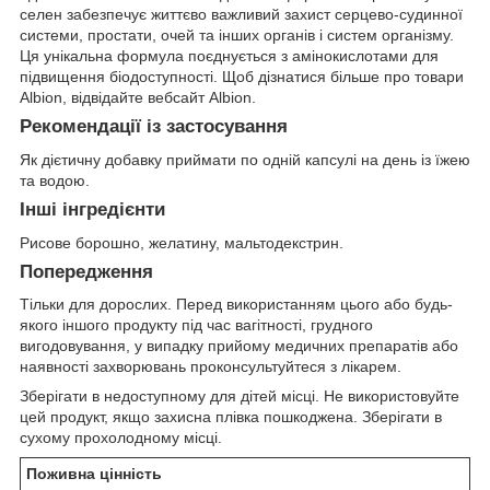
селен забезпечує життєво важливий захист серцево-судинної
системи, простати, очей та інших органів і систем організму.
Ця унікальна формула поєднується з амінокислотами для
підвищення біодоступності. Щоб дізнатися більше про товари
Albion, відвідайте вебсайт Albion.
Рекомендації із застосування
Як дієтичну добавку приймати по одній капсулі на день із їжею
та водою.
Інші інгредієнти
Рисове борошно, желатину, мальтодекстрин.
Попередження
Тільки для дорослих. Перед використанням цього або будь-
якого іншого продукту під час вагітності, грудного
вигодовування, у випадку прийому медичних препаратів або
наявності захворювань проконсультуйтеся з лікарем.
Зберігати в недоступному для дітей місці. Не використовуйте
цей продукт, якщо захисна плівка пошкоджена. Зберігати в
сухому прохолодному місці.
Поживна цінність