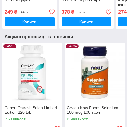
IU 60 sogtgels
HTP 100 mg 60 Caps
Magn
капс
249
378
274
₴
₴
449 ₴
578 ₴
Купити
Купити
Акційні пропозиції та новинки
–45%
–43%
Селен Ostrovit Selen Limited
Селен Now Foods Selenium
Edition 220 tab
100 mcg 100 табл
В наявності
В наявності