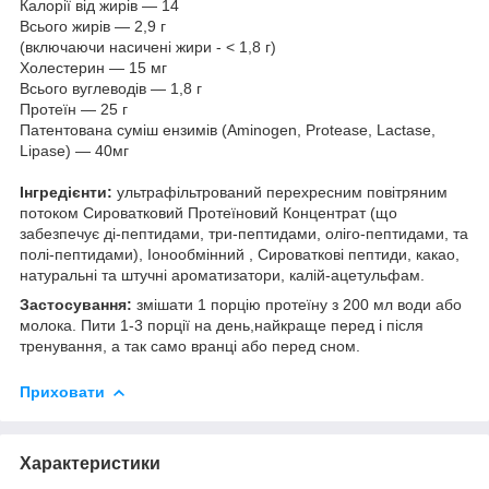
Калорії від жирів — 14
Всього жирів — 2,9 г
(включаючи насичені жири - < 1,8 г)
Холестерин — 15 мг
Всього вуглеводів — 1,8 г
Протеїн — 25 г
Патентована суміш ензимів (Aminogen, Protease, Lactase,
Lipase) — 40мг
Інгредієнти:
ультрафільтрований перехресним повітряним
потоком Сироватковий Протеїновий Концентрат (що
забезпечує ді-пептидами, три-пептидами, оліго-пептидами, та
полі-пептидами), Іонообмінний , Сироваткові пептиди, какао,
натуральні та штучні ароматизатори, калій-ацетульфам.
Застосування:
змішати 1 порцію протеїну з 200 мл води або
молока. Пити 1-3 порції на день,найкраще перед і після
тренування, а так само вранці або перед сном.
Приховати
Характеристики