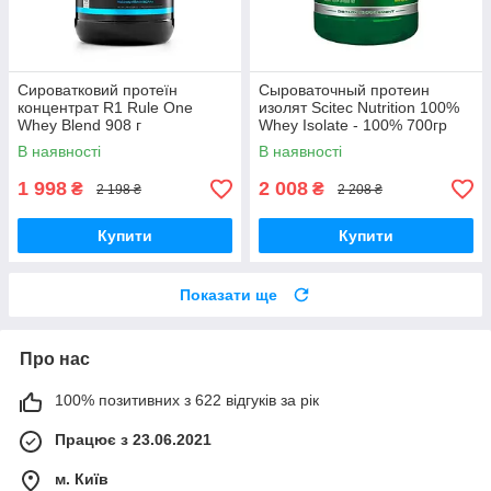
Сироватковий протеїн
Сыроваточный протеин
концентрат R1 Rule One
изолят Scitec Nutrition 100%
Whey Blend 908 г
Whey Isolate - 100% 700гр
В наявності
В наявності
1 998
2 008
₴
₴
2 198 ₴
2 208 ₴
Купити
Купити
Показати ще
Про нас
100% позитивних з 622 відгуків за рік
Працює з 23.06.2021
м. Київ