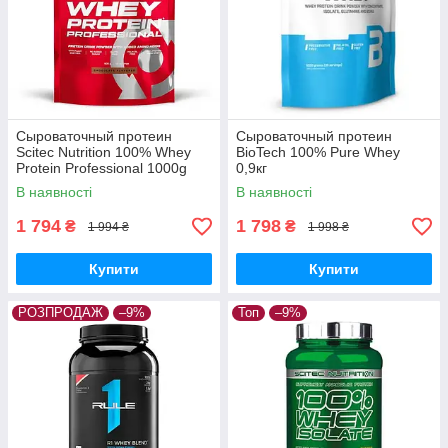
Сыроваточный протеин
Cыроваточный протеин
Scitec Nutrition 100% Whey
BioTech 100% Pure Whey
Protein Professional 1000g
0,9кг
В наявності
В наявності
1 794
1 798
₴
₴
1 994 ₴
1 998 ₴
Купити
Купити
РОЗПРОДАЖ
–9%
Топ
–9%