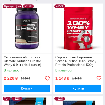
Краща Ціна
–15%
–15%
Сыроваточный протеин
Сыроваточный протеин
Ultimate Nutrition Prostar
Scitec Nutrition 100% Whey
Whey 0,9 кг (різні смаки)
Protein Professional 500g
В наявності
В наявності
2 226
1 143
₴
₴
2 626 ₴
1 343 ₴
Купити
Купити
Топ
–12%
–12%