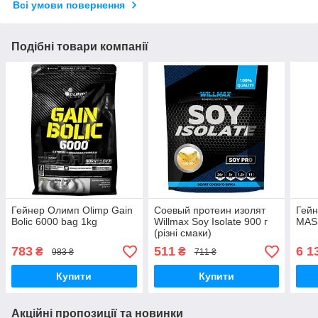
Всі умови повернення
Подібні товари компанії
Гейнер Олимп Olimp Gain
Соевый протеин изолят
Гей
Bolic 6000 bag 1kg
Willmax Soy Isolate 900 г
MASS
(різні смаки)
783
511
6 1
₴
₴
983 ₴
711 ₴
Купити
Купити
Акційні пропозиції та новинки