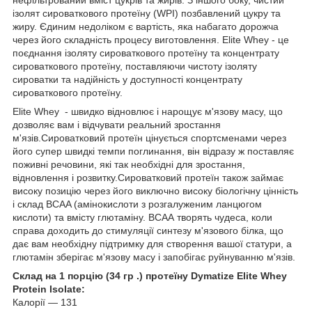
нефільтрований вміст цукрів та жирів. З іншого боку, чистий
ізолят сироваткового протеїну (WPI) позбавлений цукру та
жиру. Єдиним недоліком є вартість, яка набагато дорожча
через його складність процесу виготовлення. Elite Whey - це
поєднання ізоляту сироваткового протеїну та концентрату
сироваткового протеїну, поставляючи чистоту ізоляту
сироватки та надійність у доступності концентрату
сироваткового протеїну.
Elite Whey - швидко відновлює і нарощує м'язову масу, що
дозволяє вам і відчувати реальний зростання
м'язів.Сироватковий протеїн цінується спортсменами через
його супер швидкі темпи поглинання, він відразу ж поставляє
поживні речовини, які так необхідні для зростання,
відновлення і розвитку.Сироватковий протеїн також займає
високу позицію через його виключно високу біологічну цінність
і склад BCAA (амінокислоти з розгалуженим ланцюгом
кислоти) та вмісту глютаміну. ВСАА творять чудеса, коли
справа доходить до стимуляції синтезу м'язового білка, що
дає вам необхідну підтримку для створення вашої статури, а
глютамін зберігає м'язову масу і запобігає руйнуванню м'язів.
Склад на 1 порцію (34 гр .) протеїну Dymatize Elite Whey
Protein Isolate:
Калорії — 131