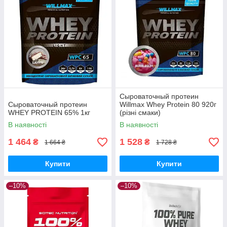
Сыроваточный протеин
Сыроваточный протеин
Willmax Whey Protein 80 920г
WHEY PROTEIN 65% 1кг
(різні смаки)
В наявності
В наявності
1 464
1 528
₴
₴
1 664 ₴
1 728 ₴
Купити
Купити
–10%
–10%