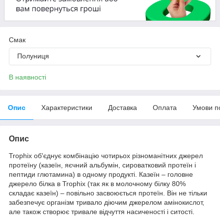
Смак
Полуниця
В наявності
Опис
Характеристики
Доставка
Оплата
Умови п
Опис
Trophix об'єднує комбінацію чотирьох різноманітних джерел
протеїну (казеїн, яєчний альбумін, сироватковий протеїн і
пептиди глютамина) в одному продукті. Казеїн – головне
джерело білка в Trophix (так як в молочному білку 80%
складає казеїн) – повільно засвоюється протеїн. Він не тільки
забезпечує організм тривало діючим джерелом амінокислот,
але також створює тривале відчуття насиченості і ситості.