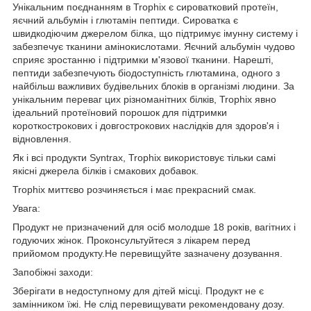
Унікальним поєднанням в Trophix є сироватковий протеїн,
яєчний альбумін і глютамін пептиди. Сироватка є
швидкодіючим джерелом білка, що підтримує імунну систему і
забезпечує тканини амінокислотами. Яєчний альбумін чудово
сприяє зростанню і підтримки м'язової тканини. Нарешті,
пептиди забезпечують біодоступність глютамина, одного з
найбільш важливих будівельних блоків в організмі людини. За
унікальним переваг цих різноманітних білків, Trophix явно
ідеальний протеїновий порошок для підтримки
короткострокових і довгострокових наслідків для здоров'я і
відновлення.
Як і всі продукти Syntrax, Trophix використовує тільки самі
якісні джерела білків і смакових добавок.
Trophix миттєво розчиняється і має прекрасний смак.
Увага:
Продукт не призначений для осіб молодше 18 років, вагітних і
годуючих жінок. Проконсультуйтеся з лікарем перед
прийомом продукту.Не перевищуйте зазначену дозування.
Запобіжні заходи:
Зберігати в недоступному для дітей місці. Продукт не є
замінником їжі. Не слід перевищувати рекомендовану дозу.