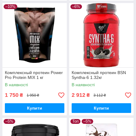
–10%
–6%
Комплексный протеин Power
Комплексный протеин BSN
Pro Protein MIX 1 кг
Syntha-6 1.32кг
В наявності
В наявності
1 750
2 912
₴
₴
1 950 ₴
3 112 ₴
Купити
Купити
–5%
Топ
–5%