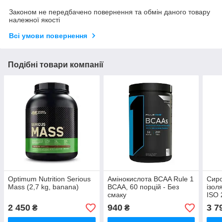
Законом не передбачено повернення та обмін даного товару
належної якості
Всі умови повернення
Подібні товари компанії
Optimum Nutrition Serious
Амінокислота BCAA Rule 1
Сиро
Mass (2,7 kg, banana)
BCAA, 60 порцій - Без
ізол
смаку
ISO 
2 450
940
3 7
₴
₴