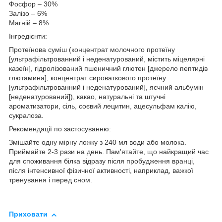
Фосфор – 30%
Залізо – 6%
Магній – 8%
Інгредієнти:
Протеїнова суміш (концентрат молочного протеїну
[ультрафільтрованний і неденатурований, містить міцелярні
казеїн], гідролізований пшеничний глютен [джерело пептидів
глютамина], концентрат сироваткового протеїну
[ультрафільтрованний і неденатурований], яєчний альбумін
[неденатурований]), какао, натуральні та штучні
ароматизатори, сіль, соєвий лецитин, ацесульфам калію,
сукралоза.
Рекомендації по застосуванню:
Змішайте одну мірну ложку з 240 мл води або молока.
Приймайте 2-3 рази на день. Пам'ятайте, що найкращий час
для споживання білка відразу після пробудження вранці,
після інтенсивної фізичної активності, наприклад, важкої
тренування і перед сном.
Приховати