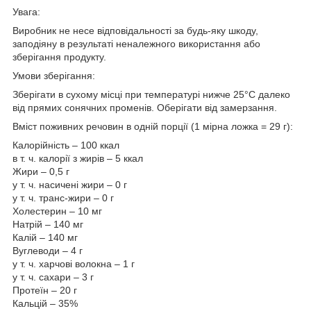
Увага:
Виробник не несе відповідальності за будь-яку шкоду,
заподіяну в результаті неналежного використання або
зберігання продукту.
Умови зберігання:
Зберігати в сухому місці при температурі нижче 25°C далеко
від прямих сонячних променів. Оберігати від замерзання.
Вміст поживних речовин в одній порції (1 мірна ложка = 29 г):
Калорійність – 100 ккал
в т. ч. калорії з жирів – 5 ккал
Жири – 0,5 г
у т. ч. насичені жири – 0 г
у т. ч. транс-жири – 0 г
Холестерин – 10 мг
Натрій – 140 мг
Калій – 140 мг
Вуглеводи – 4 г
у т. ч. харчові волокна – 1 г
у т. ч. сахари – 3 г
Протеїн – 20 г
Кальцій – 35%