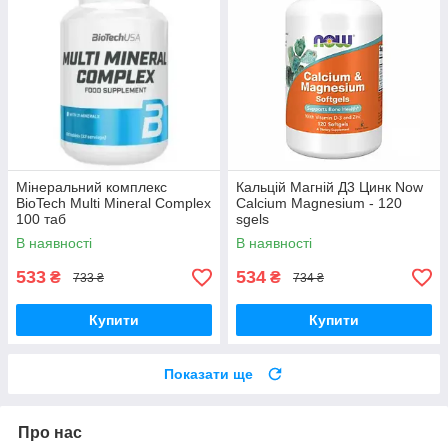
Мінеральний комплекс
Кальцій Магній Д3 Цинк Now
BioTech Multi Mineral Complex
Calcium Magnesium - 120
100 таб
sgels
В наявності
В наявності
533
534
₴
₴
733 ₴
734 ₴
Купити
Купити
Показати ще
Про нас