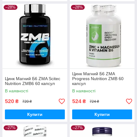
–28%
–28%
Цинк Магний Б6 ZMA
Цинк Магний Б6 ZMA Scitec
Progress Nutrition ZMB 60
Nutrition ZMB6 60 капсул
капсул
В наявності
В наявності
520
524
₴
₴
720 ₴
724 ₴
Купити
Купити
–27%
–27%