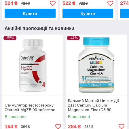
120 капсул
524
522
274
₴
₴
724 ₴
722 ₴
Купити
Купити
Акційні пропозиції та новинки
–55%
–41%
Кальций Магний Цинк + Д3
Стимулятор тестостерону
21st Century Calcium
OstroVit MgZB 90 таблеток
Magnesium Zinc+D3 90
таблеток
В наявності
В наявності
164
284
₴
₴
364 ₴
484 ₴