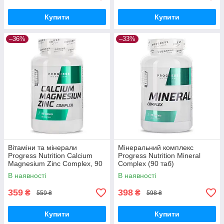
Купити
Купити
–36%
–33%
Вітаміни та мінерали
Мінеральний комплекс
Progress Nutrition Calcium
Progress Nutrition Mineral
Magnesium Zinc Complex, 90
Complex (90 таб)
таблеток
В наявності
В наявності
359
398
₴
₴
559 ₴
598 ₴
Купити
Купити