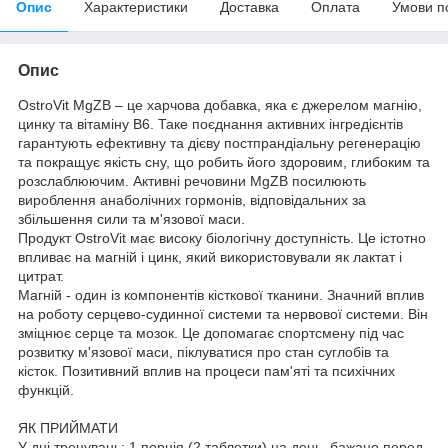
Опис
Характеристики
Доставка
Оплата
Умови п
Опис
OstroVit MgZB – це харчова добавка, яка є джерелом магнію,
цинку та вітаміну B6. Таке поєднання активних інгредієнтів
гарантують ефективну та дієву постпрандіальну регенерацію
та покращує якість сну, що робить його здоровим, глибоким та
розслаблюючим. Активні речовини MgZB посилюють
вироблення анаболічних гормонів, відповідальних за
збільшення сили та м'язової маси.
Продукт OstroVit має високу біологічну доступність. Це істотно
впливає на магній і цинк, який використовували як лактат і
цитрат.
Магній - один із компонентів кісткової тканини. Значний вплив
на роботу серцево-судинної системи та нервової системи. Він
зміцнює серце та мозок. Це допомагає спортсмену під час
розвитку м'язової маси, піклуватися про стан суглобів та
кісток. Позитивний вплив на процеси пам'яті та психічних
функцій.
ЯК ПРИЙМАТИ
У дні тренувань: 1 порція (2 таблетки) на день, бажано перед