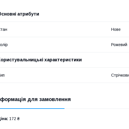
Основні атрибути
Стан
Нове
олір
Рожевий
Користувальницькі характеристики
ип
Стрічков
нформація для замовлення
іна:
172 ₴