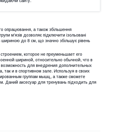
окидаючи сайту.
ого опрацювання, а також збільшення
групи м'язів дозволяє підключити ізольовані
є шириною до 8 см, що значно збільшує рівень
 строением, которое не преуменьшает его
оенной шириной, относительно обычной, что в
т возможность для внедрения дополнительных
, так и в спортивном зале. Используя в своих
лированным группам мышц, а также сможете
м. Даний аксесуар для тренувань підходить для