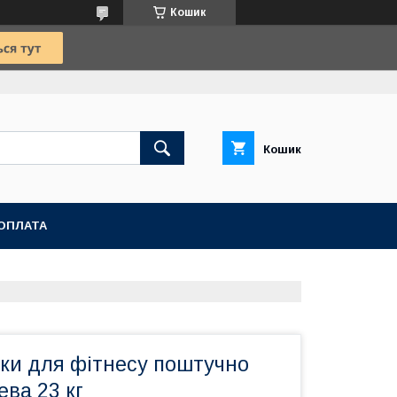
Кошик
Кошик
ОПЛАТА
мки для фітнесу поштучно
ева 23 кг