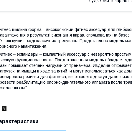
будь-який товар не п
ітнес-шкільна форма – високоякісний фітнес аксесуар для глибок
авантаження в результаті виконання вправ, спрямованих на базові 
'язові пучки в ході класичних тренувань. Представлена модель ма
орисного навантаження.
итнес – эспандеры – компактный аксессуар с невероятно простым
ысокую функциональность. Представленная модель обладает удв
азы повышает степень нагрузки от тренажера. Изделие открывае
агрузок на мышцы в ходе занятий, и могут использоваться как дома
ренировках резинки для фитнеса, вы откроете доступ даже к изо
ровести реабилитацию опорно-двигательного аппарата после трав
сіх членів сім'ї.
арактеристики