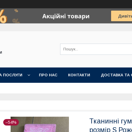
и
А ПОСЛУГИ
ПРО НАС
КОНТАКТИ
ДОСТАВКА ТА 
Тканинні гу
–54%
розмір S Рож