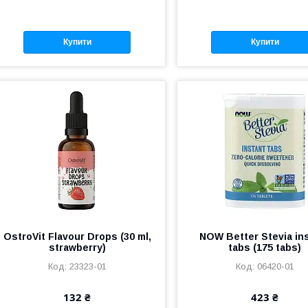
Купити
Купити
OstroVit Flavour Drops (30 ml,
NOW Better Stevia in
strawberry)
tabs (175 tabs)
23323-01
06420-01
132 ₴
423 ₴