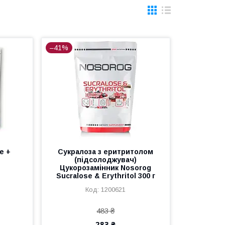
–41%
e +
Сукралоза з еритритолом
(підсолоджувач)
Цукорозамінник Nosorog
Sucralose & Erythritol 300 г
1200621
483 ₴
283 ₴