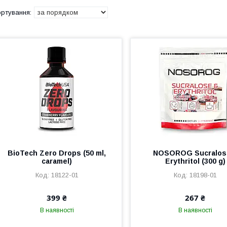
BioTech Zero Drops (50 ml,
NOSOROG Sucralos
caramel)
Erythritol (300 g)
18122-01
18198-01
399 ₴
267 ₴
В наявності
В наявності