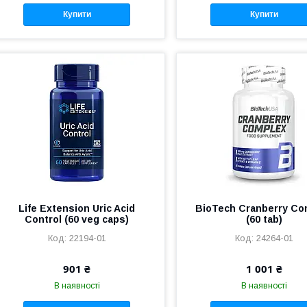
Купити
Купити
Life Extension Uric Acid
BioTech Cranberry Co
Control (60 veg caps)
(60 tab)
22194-01
24264-01
901 ₴
1 001 ₴
В наявності
В наявності