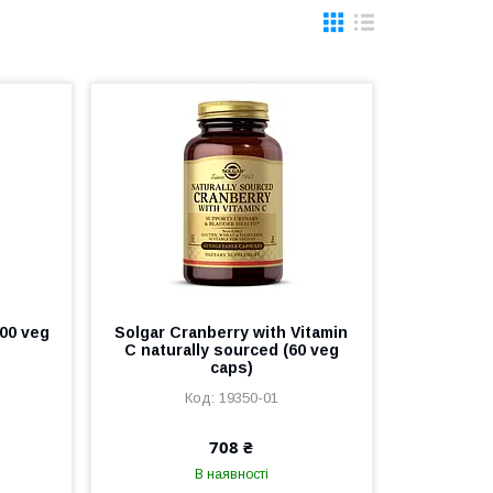
00 veg
Solgar Cranberry with Vitamin
C naturally sourced (60 veg
caps)
19350-01
708 ₴
В наявності