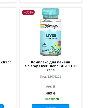
–30%
Extract
Комплекс для печени
Solaray Liver Blend SP-13 100
капс
12003221
669 ₴
469 ₴
В наявності