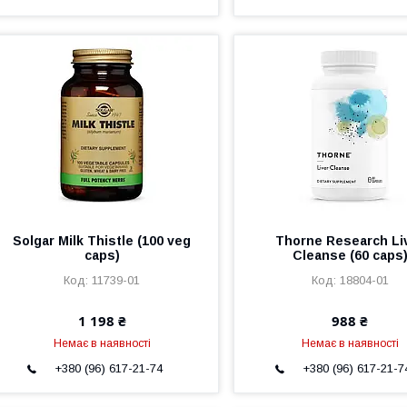
Solgar Milk Thistle (100 veg
Thorne Research Li
caps)
Cleanse (60 caps
11739-01
18804-01
1 198 ₴
988 ₴
Немає в наявності
Немає в наявності
+380 (96) 617-21-74
+380 (96) 617-21-7