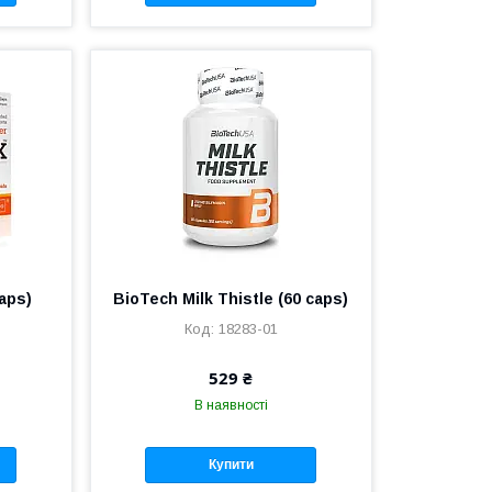
aps)
BioTech Milk Thistle (60 caps)
18283-01
529 ₴
В наявності
Купити