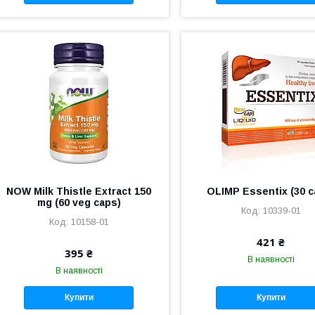
NOW Milk Thistle Extract 150
OLIMP Essentix (30 c
mg (60 veg caps)
10339-01
10158-01
421 ₴
395 ₴
В наявності
В наявності
Купити
Купити