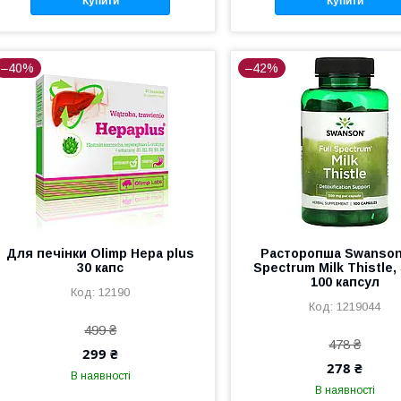
Купити
Купити
–40%
–42%
Для печінки Olimp Hepa plus
Расторопша Swanson 
30 капс
Spectrum Milk Thistle,
100 капсул
12190
1219044
499 ₴
478 ₴
299 ₴
278 ₴
В наявності
В наявності