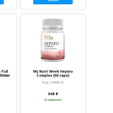
Купити
Full
My Nutri Week Hepato
 500мг
Complex (60 caps)
24489-01
348 ₴
В наявності