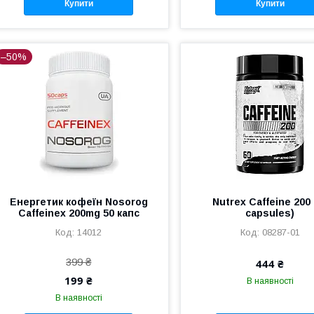
Купити
Купити
–50%
Енергетик кофеїн Nosorog
Nutrex Caffeine 200 
Caffeinex 200mg 50 капс
capsules)
14012
08287-01
399 ₴
444 ₴
199 ₴
В наявності
В наявності