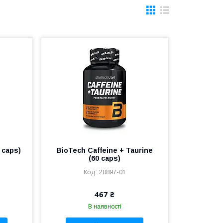
 caps)
BioTech Caffeine + Taurine
(60 caps)
20897-01
467 ₴
В наявності