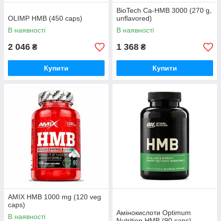
BioTech Ca-HMB 3000 (270 g,
OLIMP HMB (450 caps)
unflavored)
В наявності
В наявності
2 046
1 368
₴
₴
Купити
Купити
AMIX HMB 1000 mg (120 veg
caps)
Амінокислоти Optimum
В наявності
Nutrition HMB (90 caps)