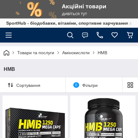
SportHub - біодобавки, вітаміни, спортивне харчування за
Товари та послуги
Амінокислоти
HMB
HMB
Сортування
0
Фільтри