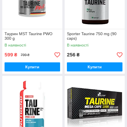
Таурин MST Taurine PWO
Sporter Taurine 750 mg (90
300 g
caps)
В наявності
В наявності
599
256
₴
₴
799 ₴
Купити
Купити