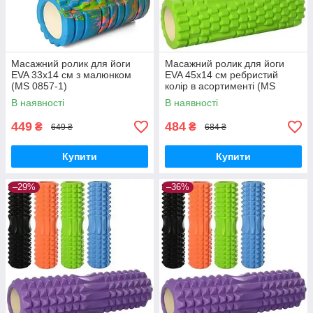
Масажний ролик для йоги
Масажний ролик для йоги
EVA 33х14 см з малюнком
EVA 45х14 см ребристий
(MS 0857-1)
колір в асортименті (MS
1843-2)
В наявності
В наявності
449
484
₴
₴
649 ₴
684 ₴
Купити
Купити
–29%
–36%