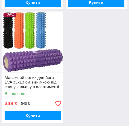
Купити
Купити
–36%
Масажний ролик для йоги
EVA 33х13 см з виїмкою під
спину кольору в асортименті
MS 0857-4
В наявності
348
₴
548 ₴
Купити