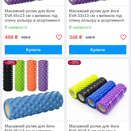
Масажний ролик для йоги
Масажний ролик для йоги
EVA 45х13 см з виїмкою під
EVA 33х13 см з виїмкою під
спину кольору в асортименті
спину кольору в асортименті
(MS 1843)
(MS 0857-4)
В наявності
В наявності
498
348
₴
₴
698 ₴
548 ₴
Купити
Купити
–29%
–33%
Масажний ролик для йоги
Масажний ролик для йоги
EVA 45х14 см із шипами
EVA 30х8.5 см кольору в