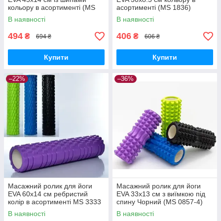
кольору в асортименті (MS
асортименті (MS 1836)
1843)
В наявності
В наявності
494
406
₴
₴
694 ₴
606 ₴
Купити
Купити
–22%
–36%
Масажний ролик для йоги
Масажний ролик для йоги
EVA 60х14 см ребристий
EVA 33х13 см з виїмкою під
колір в асортименті MS 3333
спину Чорний (MS 0857-4)
В наявності
В наявності