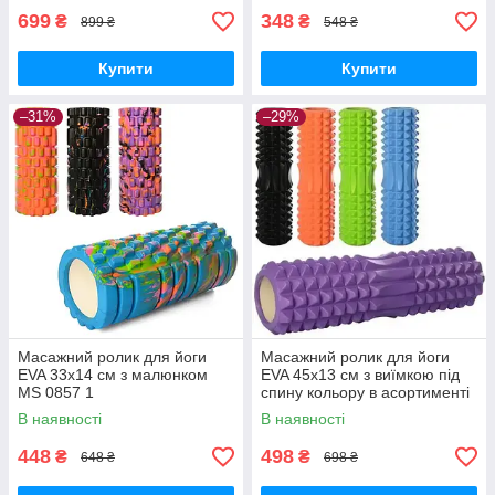
699
348
₴
₴
899 ₴
548 ₴
Купити
Купити
–31%
–29%
Масажний ролик для йоги
Масажний ролик для йоги
EVA 33х14 см з малюнком
EVA 45х13 см з виїмкою під
MS 0857 1
спину кольору в асортименті
MS 1843
В наявності
В наявності
448
498
₴
₴
648 ₴
698 ₴